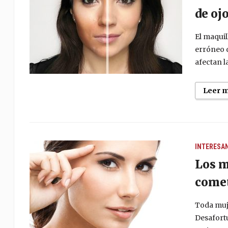
de oj
El maquil
erróneo 
afectan l
Leer 
INTERESA
Los m
comet
Toda muje
Desafort