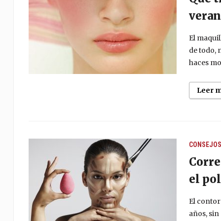
veran
El maquil
de todo, 
haces mo
Leer 
CONSEJO
Corre
el po
El conto
años, sin