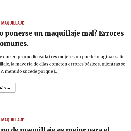
S
MAQUILLAJE
 ponerse un maquillaje mal? Errores
comunes.
e que en promedio cada tres mujeres no puede imaginar salir
llaje, la mayoría de ellas cometen errores básicos, mientras se
. A menudo sucede porque […]
más →
S
MAQUILLAJE
ipo de maquillaje es mejor para el