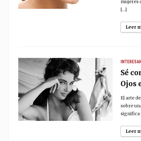
mujeres 
[…]
Leer 
INTERESA
Sé co
Ojos 
El arte d
sobre un
significa
Leer 