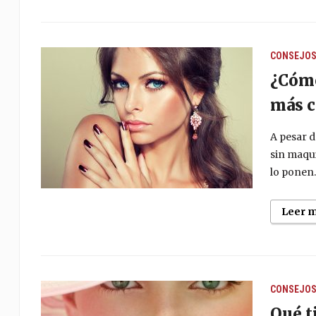
CONSEJO
¿Cómo
más 
A pesar d
sin maqui
lo ponen
Leer 
CONSEJO
Qué t