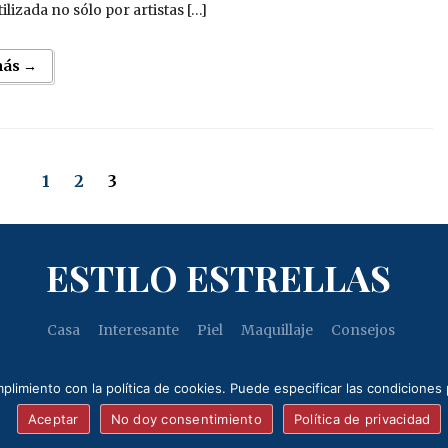
ilizada no sólo por artistas […]
más →
1
2
3
ESTILO ESTRELLAS
Casa
Interesante
Piel
Maquillaje
Consejos
plimiento con la política de cookies. Puede especificar las condiciones
Copyright © 2026
Estilo Estrellas
.
Aceptar
No doy consentimiento
Política de privacidad